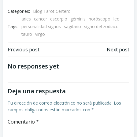
Categories:
Blog Tarot Certero
aries
cancer
escorpio
géminis
horóscopo
leo
Tags:
personalidad signos
sagitario
signo del zodiaco
tauro
virgo
Navegación
Navegación
Previous post
Next post
por
por
No responses yet
las
las
Deja una respuesta
entradas
entradas
Tu dirección de correo electrónico no será publicada.
Los
campos obligatorios están marcados con
*
Comentario
*