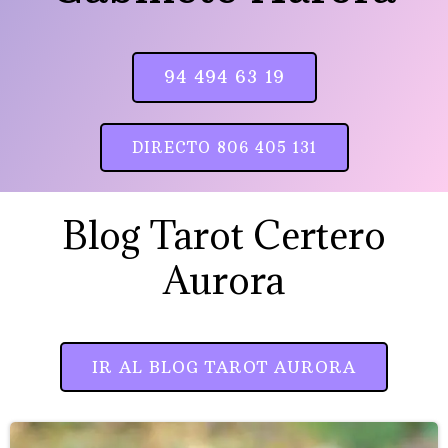
94 494 63 19
DIRECTO 806 405 131
Blog Tarot Certero
Aurora
IR AL BLOG TAROT AURORA