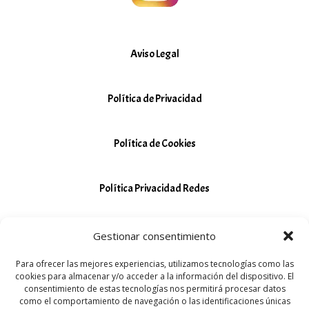
Aviso Legal
Política de Privacidad
Política de Cookies
Política Privacidad Redes
© 2024 Tarot Aurora
Gestionar consentimiento
Coste de la llamada al 94 494 63 19 / 96 653 91 22,
Para ofrecer las mejores experiencias, utilizamos tecnologías como las
cookies para almacenar y/o acceder a la información del dispositivo. El
sin coste adicional, según tu tarifa telefónica
consentimiento de estas tecnologías nos permitirá procesar datos
contratada
como el comportamiento de navegación o las identificaciones únicas